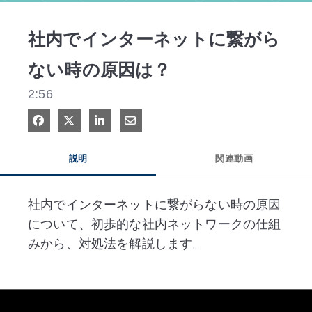
l
社内でインターネットに繋がら
ない時の原因は？
a
2:56
Facebook で共有
Xで共有する
LinkedIn で共有
電子メールで共有
y
説明
関連動画
社内でインターネットに繋がらない時の原因
V
について、初歩的な社内ネットワークの仕組
みから、対処法を解説します。
i